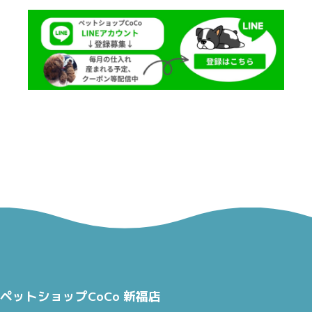
ペットショップCoCo 新福店