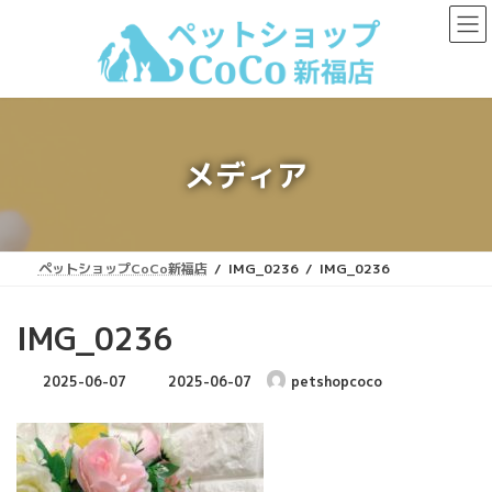
コ
ナ
ン
ビ
テ
ゲ
ン
ー
ツ
シ
へ
ョ
ス
ン
キ
に
メディア
ッ
移
プ
動
ペットショップCoCo新福店
IMG_0236
IMG_0236
IMG_0236
最
2025-06-07
2025-06-07
petshopcoco
終
更
新
日
時