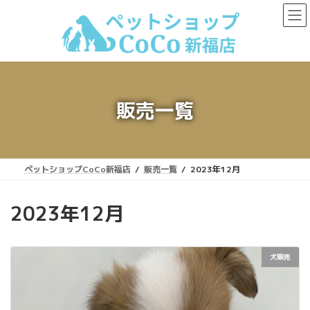
コ
ナ
ン
ビ
テ
ゲ
ン
ー
ツ
シ
へ
ョ
ス
ン
キ
に
販売一覧
ッ
移
プ
動
ペットショップCoCo新福店
販売一覧
2023年12月
2023年12月
犬販売