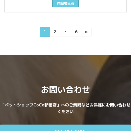
詳細を見る
投
固
固
固
1
2
…
6
»
定
定
定
稿
ペ
ペ
ペ
ー
ー
ー
の
ジ
ジ
ジ
ペ
ー
ジ
お問い合わせ
送
り
「ペットショップCoCo新福店」へのご質問などお気軽にお問い合わせ
ください