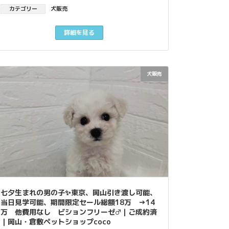
カテゴリー
犬販売
詳細を見る
犬販売
七夕生まれの男の子✨東京、岡山引き渡し可能、
当日見学可能、期間限定セール総額18万 →14
万 他費用なし ビションフリーゼ♂｜ご成約済
｜岡山・倉敷ペットショップcoco