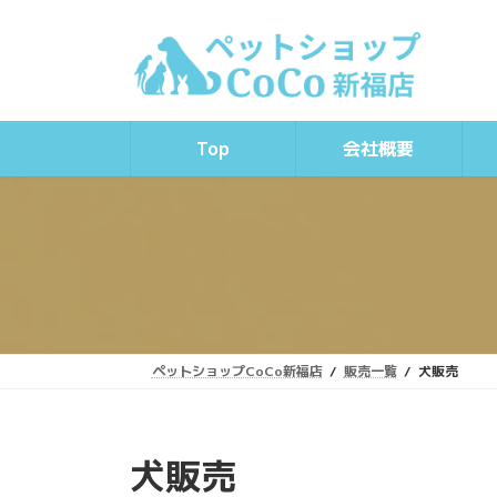
コ
ナ
ン
ビ
テ
ゲ
ン
ー
ツ
シ
へ
ョ
Top
会社概要
ス
ン
キ
に
ッ
移
プ
動
ペットショップCoCo新福店
販売一覧
犬販売
犬販売