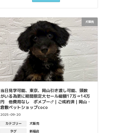
犬販売
当日見学可能、東京、岡山引き渡し可能、頭数
がいる為更に期間限定大セール総額17万→14万
円 他費用なし ポメプー♂｜ご成約済｜岡山・
倉敷ペットショップcoco
2025-09-20
カテゴリー
犬販売
タグ
新福店