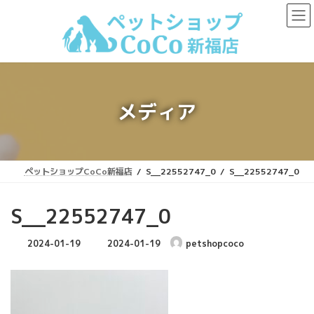
コ
ナ
ン
ビ
テ
ゲ
ン
ー
ツ
シ
へ
ョ
ス
ン
キ
に
メディア
ッ
移
プ
動
ペットショップCoCo新福店
S__22552747_0
S__22552747_0
S__22552747_0
最
2024-01-19
2024-01-19
petshopcoco
終
更
新
日
時