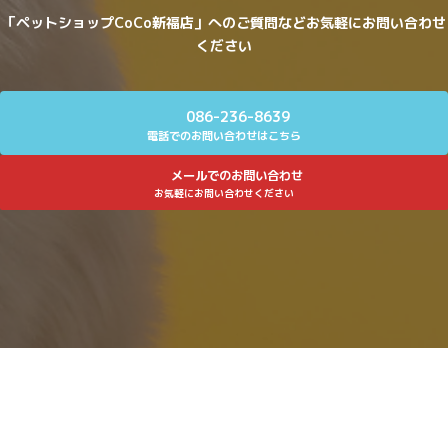
「ペットショップCoCo新福店」へのご質問などお気軽にお問い合わせ
ください
086-236-8639
電話でのお問い合わせはこちら
メールでのお問い合わせ
お気軽にお問い合わせください