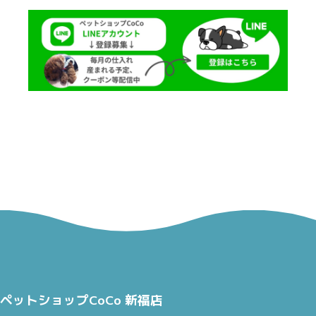
ペットショップCoCo 新福店