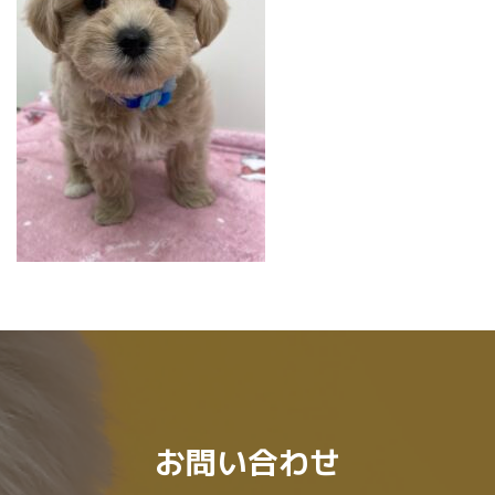
:
お問い合わせ