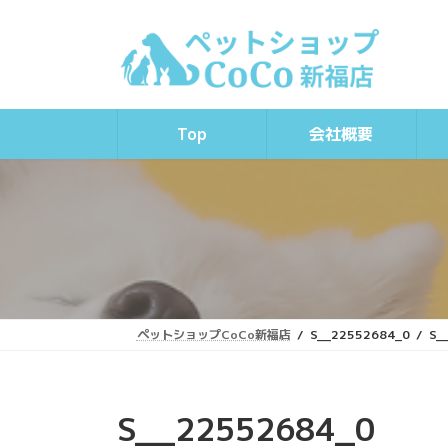
コ
ナ
ン
ビ
テ
ゲ
ン
ー
ツ
シ
へ
ョ
Top
会社概要
ス
ン
キ
に
ッ
移
プ
動
ペットショップCoCo新福店
S__22552684_0
S_
S__22552684_0