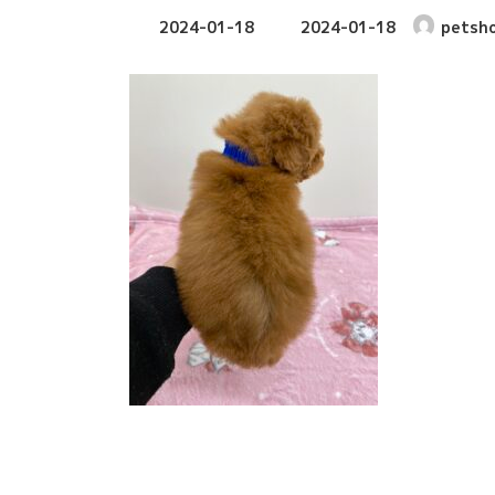
最
2024-01-18
2024-01-18
petsh
終
更
新
日
時
: