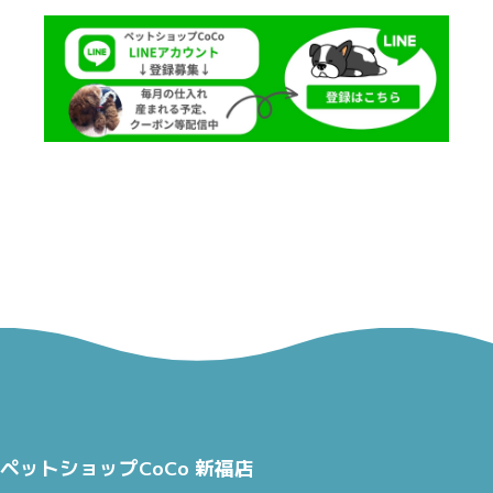
ペットショップCoCo 新福店