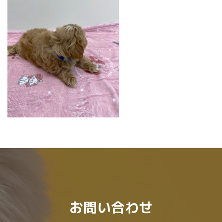
:
お問い合わせ