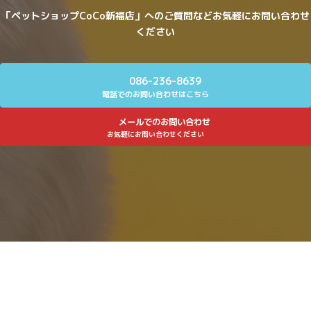
「ペットショップCoCo新福店」へのご質問などお気軽にお問い合わせ
ください
086-236-8639
電話でのお問い合わせはこちら
メールでのお問い合わせ
お気軽にお問い合わせください