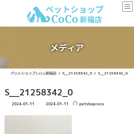
コ
ナ
ン
ビ
テ
ゲ
ン
ー
ツ
シ
へ
ョ
ス
ン
キ
に
メディア
ッ
移
プ
動
ペットショップCoCo新福店
S__21258342_0
S__21258342_0
S__21258342_0
最
2024-01-11
2024-01-11
petshopcoco
終
更
新
日
時