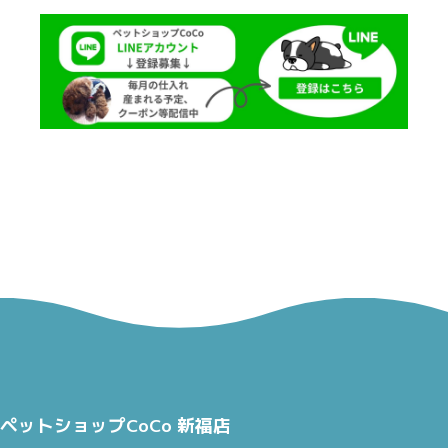
ペットショップCoCo 新福店