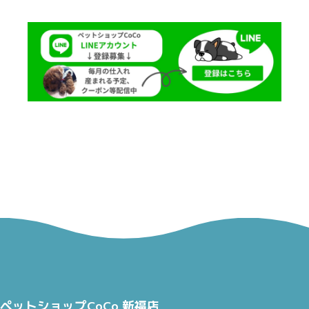
ペットショップCoCo 新福店