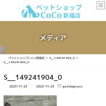
コ
ナ
ン
ビ
テ
ゲ
ン
ー
ツ
シ
へ
ョ
ス
ン
キ
に
メディア
ッ
移
プ
動
ペットショップCoCo新福店
S__149241904_0
S__149241904_0
S__149241904_0
最
2023-11-23
2023-11-23
petshopcoco
終
更
新
日