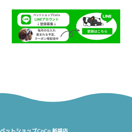
ペットショップCoCo 新福店