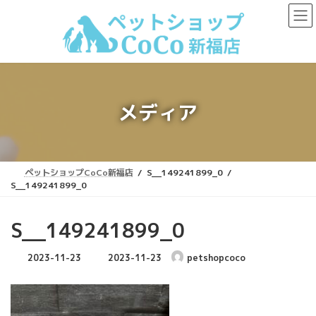
コ
ナ
ン
ビ
テ
ゲ
ン
ー
ツ
シ
へ
ョ
ス
ン
キ
に
メディア
ッ
移
プ
動
ペットショップCoCo新福店
S__149241899_0
S__149241899_0
S__149241899_0
最
2023-11-23
2023-11-23
petshopcoco
終
更
新
日