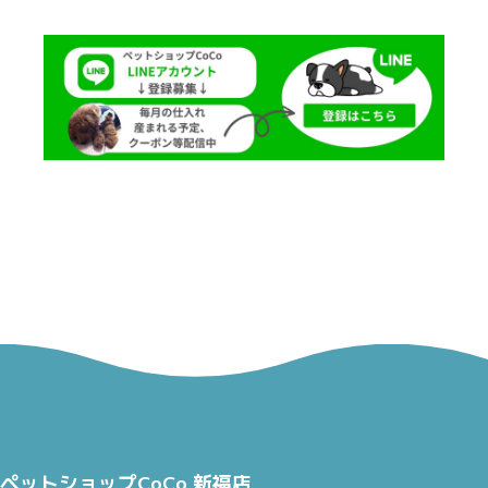
ペットショップCoCo 新福店