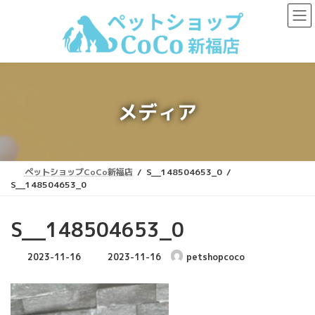
コ
ナ
ン
ビ
テ
ゲ
ン
ー
ツ
シ
へ
ョ
ス
ン
キ
に
メディア
ッ
移
プ
動
ペットショップCoCo新福店
S__148504653_0
S__148504653_0
S__148504653_0
最
2023-11-16
2023-11-16
petshopcoco
終
更
新
日