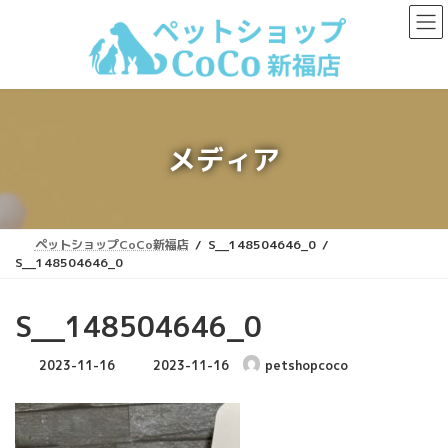
コ
ナ
ン
ビ
テ
ゲ
ン
ー
ツ
シ
へ
ョ
ス
ン
キ
に
メディア
ッ
移
プ
動
ペットショップCoCo新福店
S__148504646_0
S__148504646_0
S__148504646_0
最
2023-11-16
2023-11-16
petshopcoco
終
更
新
日