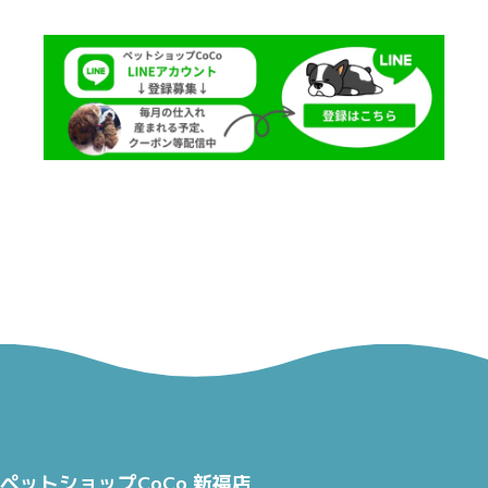
ペットショップCoCo 新福店