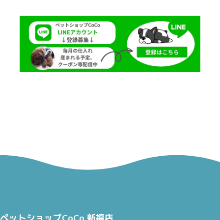
ペットショップCoCo 新福店