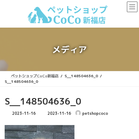
コ
ナ
ン
ビ
テ
ゲ
ン
ー
ツ
シ
へ
ョ
ス
ン
キ
に
メディア
ッ
移
プ
動
ペットショップCoCo新福店
S__148504636_0
S__148504636_0
S__148504636_0
最
2023-11-16
2023-11-16
petshopcoco
終
更
新
日