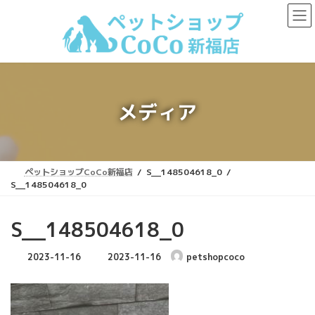
コ
ナ
ン
ビ
テ
ゲ
ン
ー
ツ
シ
へ
ョ
ス
ン
キ
に
メディア
ッ
移
プ
動
ペットショップCoCo新福店
S__148504618_0
S__148504618_0
S__148504618_0
最
2023-11-16
2023-11-16
petshopcoco
終
更
新
日