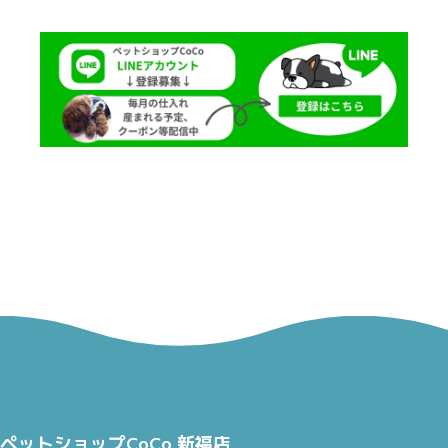
ペットショップCoCo 新福店