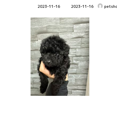
最
2023-11-16
2023-11-16
petsh
終
更
新
日
時
: