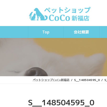
コ
ナ
ン
ビ
テ
ゲ
ン
ー
ツ
シ
へ
ョ
Top
会社概要
ス
ン
キ
に
ッ
移
プ
動
ペットショップCoCo新福店
S__148504595_0
S
S__148504595_0