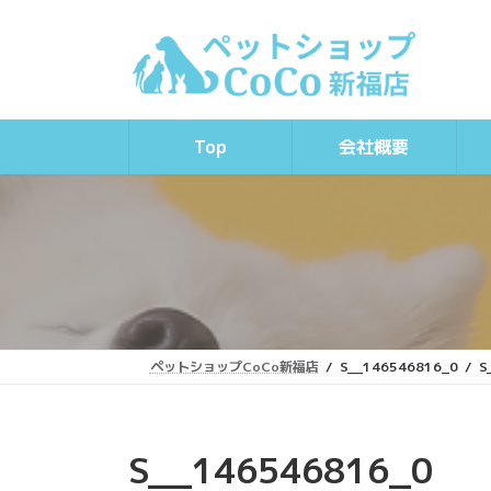
コ
ナ
ン
ビ
テ
ゲ
ン
ー
ツ
シ
へ
ョ
Top
会社概要
ス
ン
キ
に
ッ
移
プ
動
ペットショップCoCo新福店
S__146546816_0
S
S__146546816_0