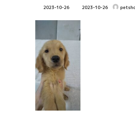
最
2023-10-26
2023-10-26
petsh
終
更
新
日
時
: