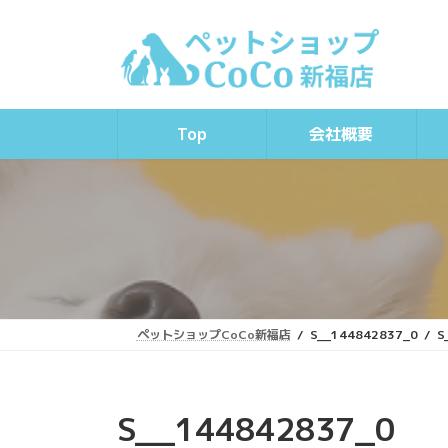
コ
ナ
ン
ビ
テ
ゲ
ン
ー
ツ
シ
へ
ョ
Top
会社概要
ス
ン
キ
に
ッ
移
プ
動
ペットショップCoCo新福店
S__144842837_0
S
S__144842837_0