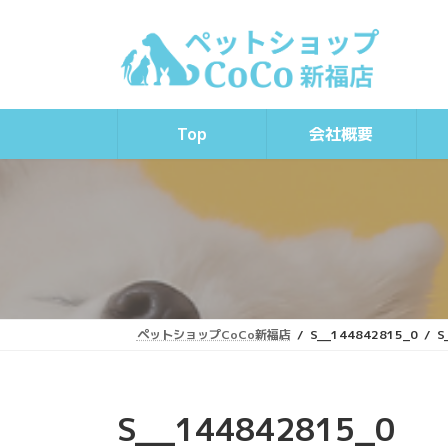
コ
ナ
ン
ビ
テ
ゲ
ン
ー
ツ
シ
へ
ョ
Top
会社概要
ス
ン
キ
に
ッ
移
プ
動
ペットショップCoCo新福店
S__144842815_0
S
S__144842815_0