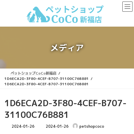
コ
ナ
ン
ビ
テ
ゲ
ン
ー
ツ
シ
へ
ョ
ス
ン
キ
に
メディア
ッ
移
プ
動
ペットショップCoCo新福店
1D6ECA2D-3F80-4CEF-B707-31100C76B881
1D6ECA2D-3F80-4CEF-B707-31100C76B881
1D6ECA2D-3F80-4CEF-B707-
31100C76B881
最
2024-01-26
2024-01-26
petshopcoco
終