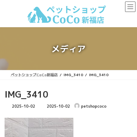
コ
ナ
ン
ビ
テ
ゲ
ン
ー
ツ
シ
へ
ョ
ス
ン
キ
に
メディア
ッ
移
プ
動
ペットショップCoCo新福店
IMG_3410
IMG_3410
IMG_3410
最
2025-10-02
2025-10-02
petshopcoco
終
更
新
日
時