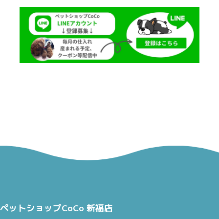
ペットショップCoCo 新福店