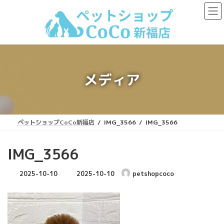
コ
ナ
ン
ビ
テ
ゲ
ン
ー
ツ
シ
へ
ョ
ス
ン
キ
に
メディア
ッ
移
プ
動
ペットショップCoCo新福店
IMG_3566
IMG_3566
IMG_3566
最
2025-10-10
2025-10-10
petshopcoco
終
更
新
日
時