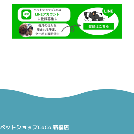
ペットショップCoCo 新福店