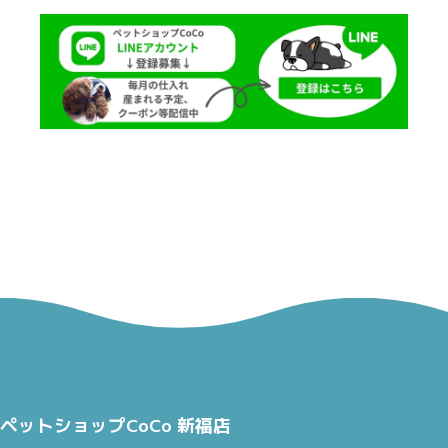
ペットショップCoCo 新福店