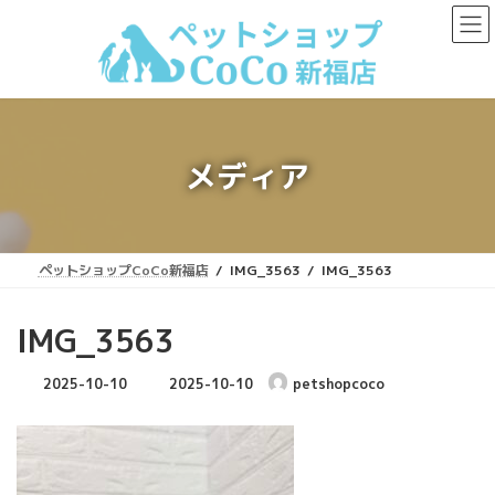
コ
ナ
ン
ビ
テ
ゲ
ン
ー
ツ
シ
へ
ョ
ス
ン
キ
に
メディア
ッ
移
プ
動
ペットショップCoCo新福店
IMG_3563
IMG_3563
IMG_3563
最
2025-10-10
2025-10-10
petshopcoco
終
更
新
日
時