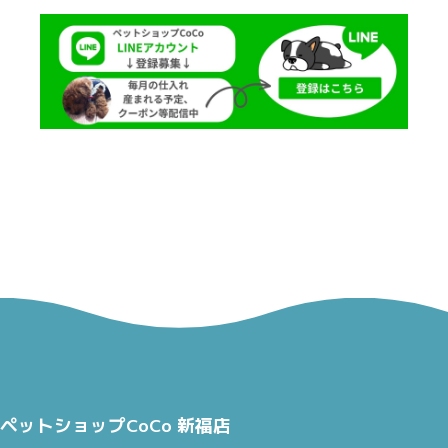
ペットショップCoCo 新福店