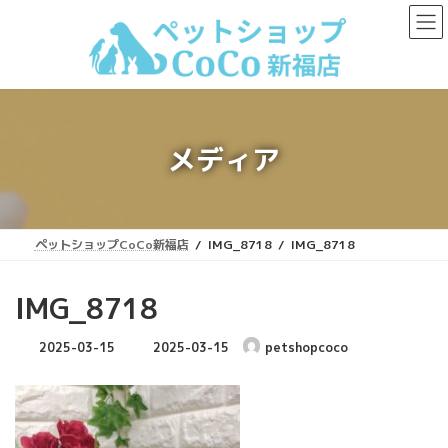
コ
ナ
ン
ビ
テ
ゲ
ン
ー
ツ
シ
へ
ョ
ス
ン
キ
に
メディア
ッ
移
プ
動
ペットショップCoCo新福店
IMG_8718
IMG_8718
IMG_8718
最
2025-03-15
2025-03-15
petshopcoco
終
更
新
日
時