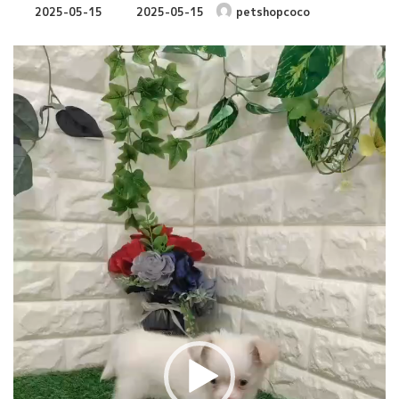
最
2025-05-15
2025-05-15
petshopcoco
終
更
動
新
画
日
時
プ
:
レ
ー
ヤ
ー