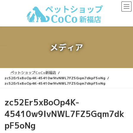
コ
ナ
ン
ビ
テ
ゲ
ン
ー
ツ
シ
へ
ョ
ス
ン
キ
に
メディア
ッ
移
プ
動
ペットショップCoCo新福店
zc52Er5xBoOp4K-45410w9IvNWL7FZ5Gqm7dkpF5oNg
zc52Er5xBoOp4K-45410w9IvNWL7FZ5Gqm7dkpF5oNg
zc52Er5xBoOp4K-
45410w9IvNWL7FZ5Gqm7dk
pF5oNg