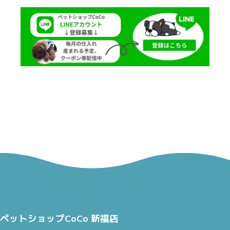
ペットショップCoCo 新福店