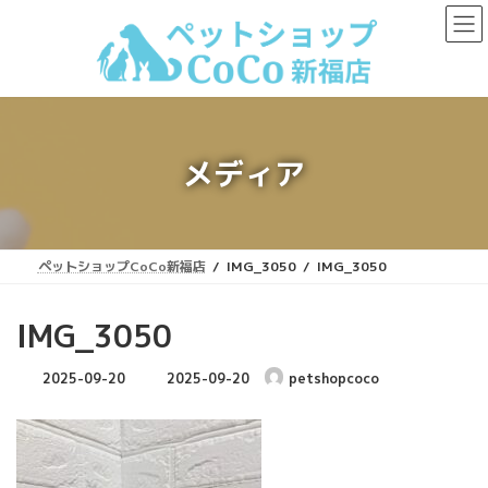
コ
ナ
ン
ビ
テ
ゲ
ン
ー
ツ
シ
へ
ョ
ス
ン
キ
に
メディア
ッ
移
プ
動
ペットショップCoCo新福店
IMG_3050
IMG_3050
IMG_3050
最
2025-09-20
2025-09-20
petshopcoco
終
更
新
日
時