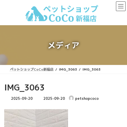
コ
ナ
ン
ビ
テ
ゲ
ン
ー
ツ
シ
へ
ョ
ス
ン
キ
に
メディア
ッ
移
プ
動
ペットショップCoCo新福店
IMG_3063
IMG_3063
IMG_3063
最
2025-09-20
2025-09-20
petshopcoco
終
更
新
日
時