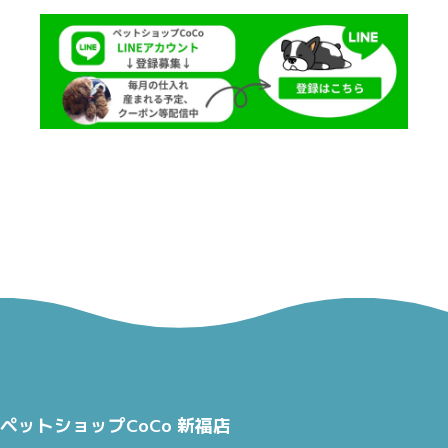
ペットショップCoCo 新福店