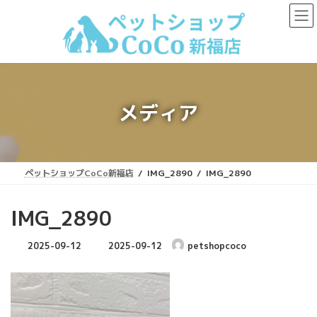
コ
ナ
ン
ビ
テ
ゲ
ン
ー
ツ
シ
へ
ョ
ス
ン
キ
に
メディア
ッ
移
プ
動
ペットショップCoCo新福店
IMG_2890
IMG_2890
IMG_2890
最
2025-09-12
2025-09-12
petshopcoco
終
更
新
日
時