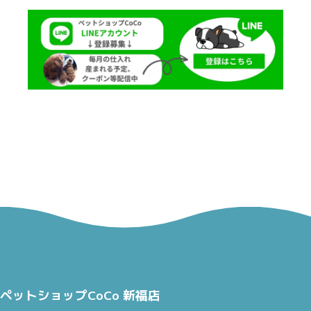
ペットショップCoCo 新福店