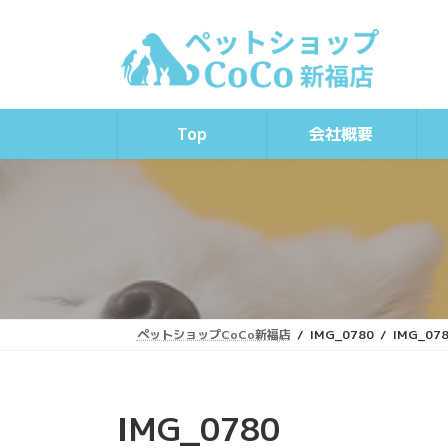
コ
ナ
ン
ビ
テ
ゲ
ン
ー
ツ
シ
へ
ョ
Top
会社概要
ス
ン
キ
に
ッ
移
プ
動
ペットショップCoCo新福店
IMG_0780
IMG_07
IMG_0780