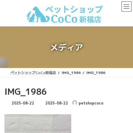
コ
ナ
ン
ビ
テ
ゲ
ン
ー
ツ
シ
へ
ョ
ス
ン
キ
に
メディア
ッ
移
プ
動
ペットショップCoCo新福店
IMG_1986
IMG_1986
IMG_1986
最
2025-08-22
2025-08-22
petshopcoco
終
更
新
日
時