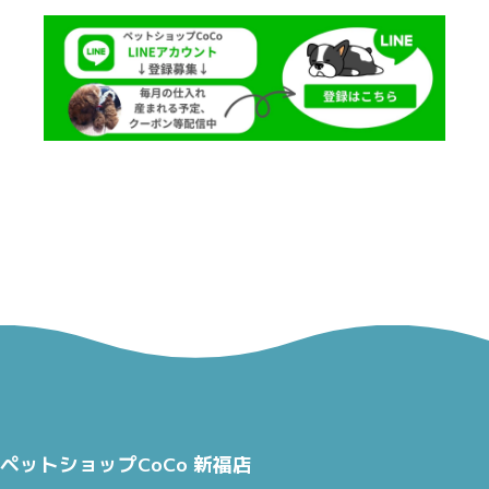
ペットショップCoCo 新福店