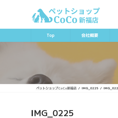
コ
ナ
ン
ビ
テ
ゲ
ン
ー
ツ
シ
へ
ョ
Top
会社概要
ス
ン
キ
に
ッ
移
プ
動
ペットショップCoCo新福店
IMG_0225
IMG_02
IMG_0225