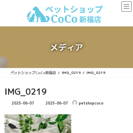
コ
ナ
ン
ビ
テ
ゲ
ン
ー
ツ
シ
へ
ョ
ス
ン
キ
に
メディア
ッ
移
プ
動
ペットショップCoCo新福店
IMG_0219
IMG_0219
IMG_0219
最
2025-06-07
2025-06-07
petshopcoco
終
更
新
日
時