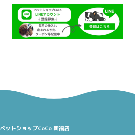
ペットショップCoCo 新福店