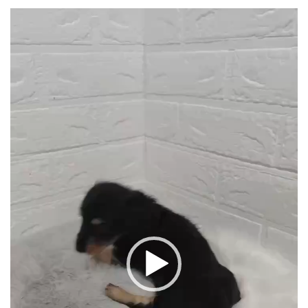
更
動
新
画
日
時
プ
:
レ
ー
ヤ
ー