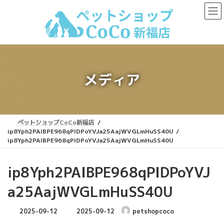
コ
ナ
ン
ビ
テ
ゲ
ン
ー
ツ
シ
へ
ョ
ス
ン
キ
に
メディア
ッ
移
プ
動
ペットショップCoCo新福店
ip8Yph2PAIBPE968qPIDPoYVJa25AajWVGLmHuSS40U
ip8Yph2PAIBPE968qPIDPoYVJa25AajWVGLmHuSS40U
ip8Yph2PAIBPE968qPIDPoYVJ
a25AajWVGLmHuSS40U
最
2025-09-12
2025-09-12
petshopcoco
終