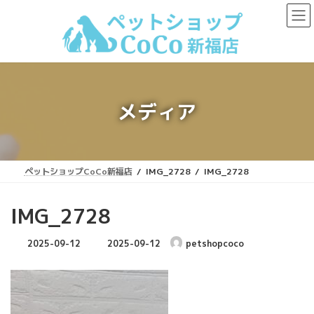
コ
ナ
ン
ビ
テ
ゲ
ン
ー
ツ
シ
へ
ョ
ス
ン
キ
に
メディア
ッ
移
プ
動
ペットショップCoCo新福店
IMG_2728
IMG_2728
IMG_2728
最
2025-09-12
2025-09-12
petshopcoco
終
更
新
日
時