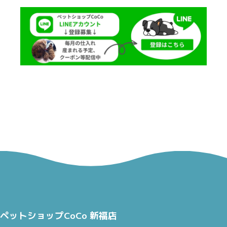
ペットショップCoCo 新福店