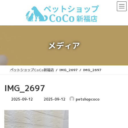
コ
ナ
ン
ビ
テ
ゲ
ン
ー
ツ
シ
へ
ョ
ス
ン
キ
に
メディア
ッ
移
プ
動
ペットショップCoCo新福店
IMG_2697
IMG_2697
IMG_2697
最
2025-09-12
2025-09-12
petshopcoco
終
更
新
日
時