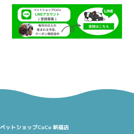
ペットショップCoCo 新福店