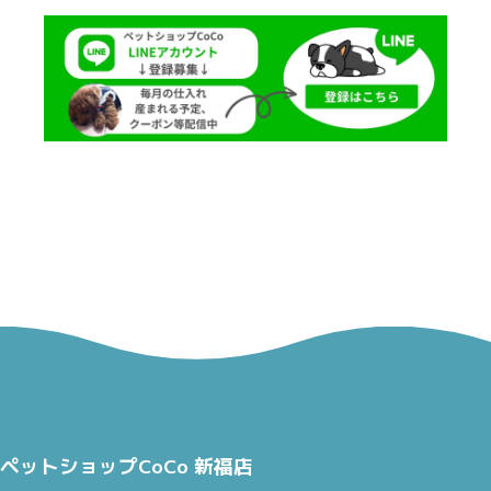
ペットショップCoCo 新福店