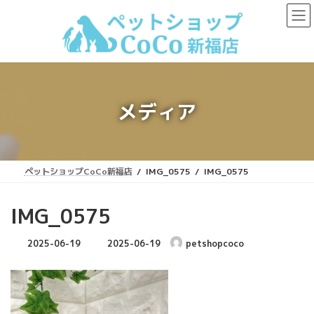
コ
ナ
ン
ビ
テ
ゲ
ン
ー
ツ
シ
へ
ョ
ス
ン
キ
に
メディア
ッ
移
プ
動
ペットショップCoCo新福店
IMG_0575
IMG_0575
IMG_0575
最
2025-06-19
2025-06-19
petshopcoco
終
更
新
日
時