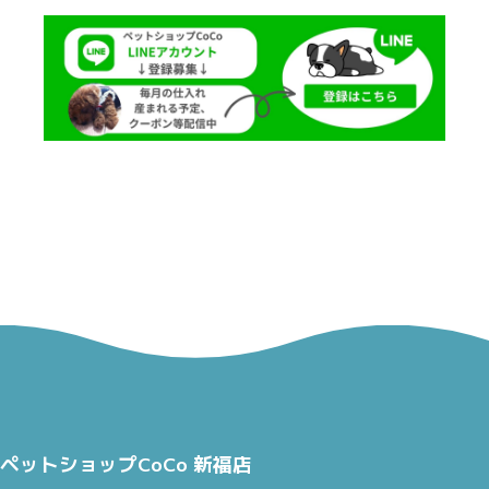
ペットショップCoCo 新福店