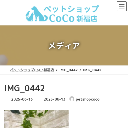
コ
ナ
ン
ビ
テ
ゲ
ン
ー
ツ
シ
へ
ョ
ス
ン
キ
に
メディア
ッ
移
プ
動
ペットショップCoCo新福店
IMG_0442
IMG_0442
IMG_0442
最
2025-06-13
2025-06-13
petshopcoco
終
更
新
日
時