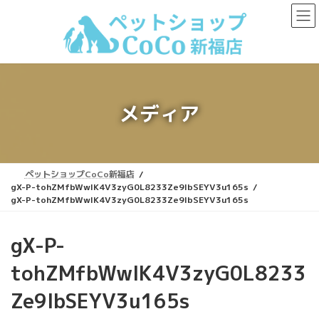
コ
ナ
ン
ビ
テ
ゲ
ン
ー
ツ
シ
へ
ョ
ス
ン
キ
に
メディア
ッ
移
プ
動
ペットショップCoCo新福店
gX-P-tohZMfbWwlK4V3zyG0L8233Ze9lbSEYV3u165s
gX-P-tohZMfbWwlK4V3zyG0L8233Ze9lbSEYV3u165s
gX-P-
tohZMfbWwlK4V3zyG0L8233
Ze9lbSEYV3u165s