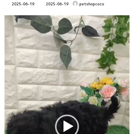
最
2025-06-19
2025-06-19
petshopcoco
終
更
動
新
画
日
時
プ
:
レ
ー
ヤ
ー