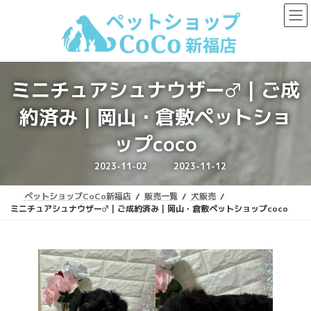
コ
ナ
ン
ビ
テ
ゲ
ン
ー
ツ
シ
へ
ョ
ミニチュアシュナウザー♂｜ご成
ス
ン
キ
に
約済み｜岡山・倉敷ペットショ
ッ
移
プ
動
ップcoco
最
2023-11-02
2023-11-12
終
更
新
ペットショップCoCo新福店
販売一覧
犬販売
日
時
ミニチュアシュナウザー♂｜ご成約済み｜岡山・倉敷ペットショップcoco
: