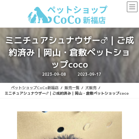
コ
ナ
ン
ビ
テ
ゲ
ン
ー
ツ
シ
へ
ョ
ミニチュアシュナウザー♂｜ご成
ス
ン
キ
に
約済み｜岡山・倉敷ペットショ
ッ
移
プ
動
ップcoco
最
2023-09-08
2023-09-17
終
更
新
ペットショップCoCo新福店
販売一覧
犬販売
日
時
ミニチュアシュナウザー♂｜ご成約済み｜岡山・倉敷ペットショップcoco
: