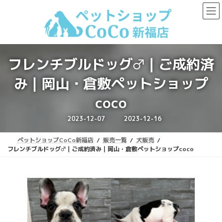
コ
ナ
ン
ビ
テ
ゲ
ン
ー
ツ
シ
へ
ョ
フレンチブルドッグ♂｜ご成約済
ス
ン
キ
に
み｜岡山・倉敷ペットショップ
ッ
移
プ
動
coco
最
2023-12-07
2023-12-16
終
更
新
ペットショップCoCo新福店
販売一覧
犬販売
日
時
フレンチブルドッグ♂｜ご成約済み｜岡山・倉敷ペットショップcoco
: