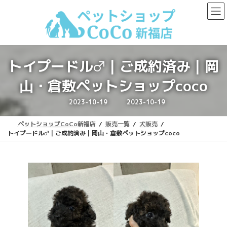
コ
ナ
ン
ビ
テ
ゲ
ン
ー
ツ
シ
へ
ョ
トイプードル♂｜ご成約済み｜岡
ス
ン
キ
に
山・倉敷ペットショップcoco
ッ
移
プ
動
最
2023-10-19
2023-10-19
終
更
新
ペットショップCoCo新福店
販売一覧
犬販売
日
時
トイプードル♂｜ご成約済み｜岡山・倉敷ペットショップcoco
: