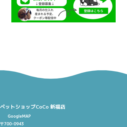
ペットショップCoCo 新福店
GoogleMAP
〒700-0943