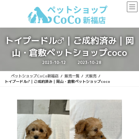
コ
ナ
ン
ビ
テ
ゲ
ン
ー
ツ
シ
へ
ョ
トイプードル♂｜ご成約済み｜岡
ス
ン
キ
に
山・倉敷ペットショップcoco
ッ
移
プ
動
最
2023-10-12
2023-10-28
終
更
新
ペットショップCoCo新福店
販売一覧
犬販売
日
時
トイプードル♂｜ご成約済み｜岡山・倉敷ペットショップcoco
: