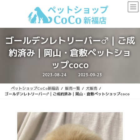
コ
ナ
ン
ビ
テ
ゲ
ン
ー
ツ
シ
へ
ョ
ゴールデンレトリーバー♂｜ご成
ス
ン
キ
に
約済み｜岡山・倉敷ペットショ
ッ
移
プ
動
ップcoco
最
2023-08-24
2023-09-23
終
更
新
ペットショップCoCo新福店
販売一覧
犬販売
日
時
ゴールデンレトリーバー♂｜ご成約済み｜岡山・倉敷ペットショップcoco
: