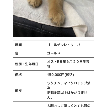
種類
ゴールデンレトリーバー
色
ゴールド
オス・R５年６月２０日生ま
性別・生年月日
れ
価格
150,000円(税込)
ワクチン、マイクロチップ済
み
備考
搭載金額以上はかかりませ
ん。
人馴れして優しくとても頭の