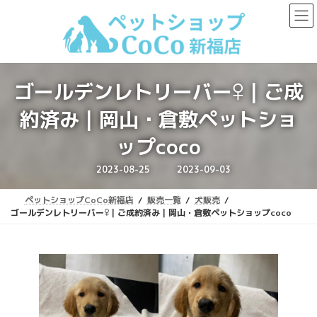
コ
ナ
ン
ビ
テ
ゲ
ン
ー
ツ
シ
へ
ョ
ゴールデンレトリーバー♀｜ご成
ス
ン
キ
に
約済み｜岡山・倉敷ペットショ
ッ
移
プ
動
ップcoco
最
2023-08-25
2023-09-03
終
更
新
ペットショップCoCo新福店
販売一覧
犬販売
日
時
ゴールデンレトリーバー♀｜ご成約済み｜岡山・倉敷ペットショップcoco
: