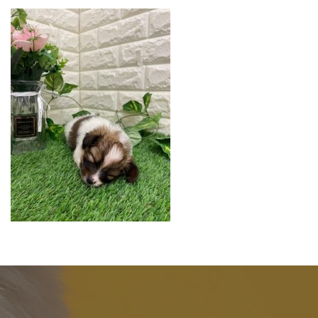
更
新
日
時
: