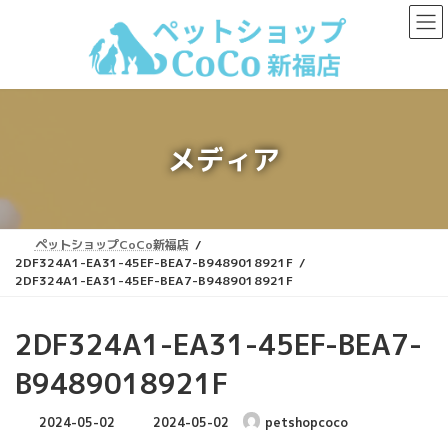
コ
ナ
ン
ビ
テ
ゲ
ン
ー
ツ
シ
へ
ョ
ス
ン
キ
に
メディア
ッ
移
プ
動
ペットショップCoCo新福店
2DF324A1-EA31-45EF-BEA7-B9489018921F
2DF324A1-EA31-45EF-BEA7-B9489018921F
2DF324A1-EA31-45EF-BEA7-
B9489018921F
最
2024-05-02
2024-05-02
petshopcoco
終