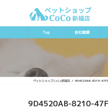
コ
ナ
ン
ビ
テ
ゲ
ン
ー
ツ
シ
へ
ョ
Top
会社概要
ス
ン
キ
に
ッ
移
プ
動
ペットショップCoCo新福店
9D4520AB-8210-47F
9D4520AB-8210-47