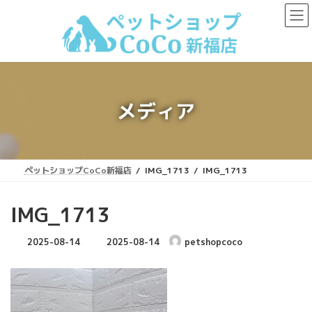
コ
ナ
ン
ビ
テ
ゲ
ン
ー
ツ
シ
へ
ョ
ス
ン
キ
に
メディア
ッ
移
プ
動
ペットショップCoCo新福店
IMG_1713
IMG_1713
IMG_1713
最
2025-08-14
2025-08-14
petshopcoco
終
更
新
日
時